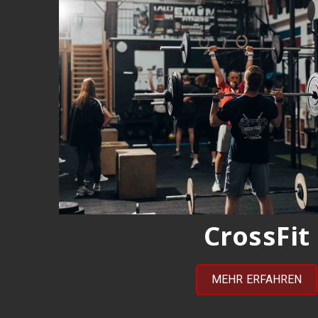
CrossFit
MEHR ERFAHREN