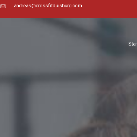
andreas@crossfitduisburg.com
Star