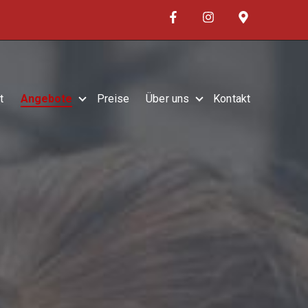
t
Angebote
Preise
Über uns
Kontakt
Show submenu for Angebote
Show submenu for Übe